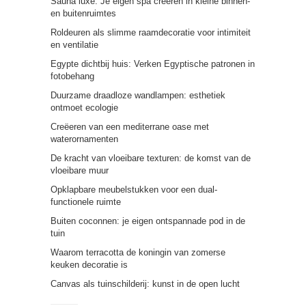
Sauna luxe: Je eigen spa creëren in kleine binnen-
en buitenruimtes
Roldeuren als slimme raamdecoratie voor intimiteit
en ventilatie
Egypte dichtbij huis: Verken Egyptische patronen in
fotobehang
Duurzame draadloze wandlampen: esthetiek
ontmoet ecologie
Creëeren van een mediterrane oase met
waterornamenten
De kracht van vloeibare texturen: de komst van de
vloeibare muur
Opklapbare meubelstukken voor een dual-
functionele ruimte
Buiten coconnen: je eigen ontspannade pod in de
tuin
Waarom terracotta de koningin van zomerse
keuken decoratie is
Canvas als tuinschilderij: kunst in de open lucht