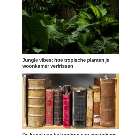
tuinontwerp. Als een toegewijde doe-het-zelver kan het
gebruik van travertin in je huis en tuin zowel een
lonende als budgetvriendelijke onderneming zijn. Van
keukens tot tuinen, er zijn tal van projecten die je zelf
kunt aanpakken om de esthetiek…
Read more →
Jungle vibes: hoe tropische planten je
woonkamer verfrissen
juni 13, 2026 / 0 comments
Het toevoegen van tropische planten aan je
woonkamer creëert niet alleen een exotische sfeer,
maar biedt ook een scala aan voordelen. Voor
huisdiereigenaren is het van cruciaal belang dat deze
groene vrienden veilig zijn voor dieren. Het vinden van
planten die zowel uw huisdieren als uw woonruimte
verfrissen, vereist zorgvuldige selectie en aandacht
voor detail….
Read more →
De kunst van het creëren van een intieme