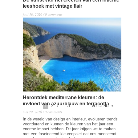
leeshoek met vintage flair
juni 10, 2026 / 0 comments
De kunst van het creëren van een intieme leeshoek
met vintage flair in een klein appartement vergt
creativiteit en slimme keuzes. In een compact huis wil
je een plek die zowel functioneel is als sfeer uitstraalt,
zonder dat het ten koste gaat van ruimte. Belangrijkste
punten Kies voor multifunctionele meubels om ruimte
te besparen. Gebruik…
Read more →
Herontdek mediterrane kleuren: de
invloed van azuurblauw en terracotta
1
2
3
…
21
VOLGENDE »
mei 29, 2026 / 0 comments
In de wereld van design en interieur, evolueren trends
voortdurend en kunnen de kleuren van het jaar een
enorme impact hebben. Dit jaar krijgen we te maken
met een fascinerend kleurenpalet dat ons meeneemt