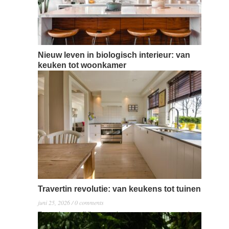
Nieuw leven in biologisch interieur: van
keuken tot woonkamer
juli 2, 2026 / 0 comments
Steeds meer mensen kiezen ervoor om hun interieur te
vernieuwen met biologische elementen. Van natuurlijke
materialen in de keuken tot eco-vriendelijke stoffen in
de woonkamer, de trend om groen te leven groeit
gestaag. Waarom kiest men voor een biologisch
interieur, en hoe kan je dit in elke kamer van je huis
integreren? Laten we deze…
Read more →
Travertin revolutie: van keukens tot tuinen
juni 25, 2026 / 0 comments
Travertin, een tijdloos en elegant natuursteen, maakt
een revolutie door in de wereld van interieur- en