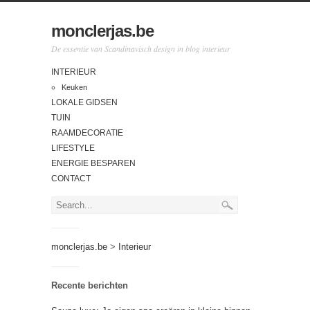
monclerjas.be
De essentie van Scandinavisch design in blog interieur
INTERIEUR
Keuken
LOKALE GIDSEN
TUIN
RAAMDECORATIE
LIFESTYLE
ENERGIE BESPAREN
CONTACT
monclerjas.be
>
Interieur
Recente berichten