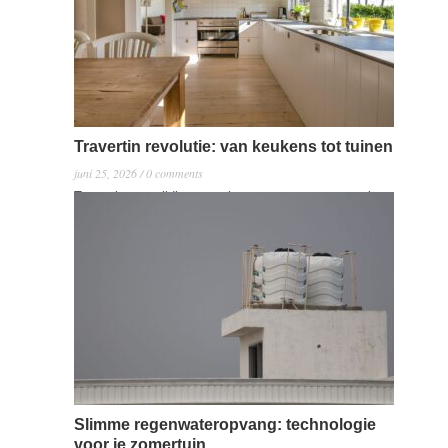
Belangrijkste punten Creatieve schuttingen voegen
privacy toe terwijl ze visueel aantrekkelijk zijn.
Duurzame materialen worden steeds…
Read more →
Travertin revolutie: van keukens tot tuinen
juni 25, 2026 / 0 comments
Travertin, een tijdloos en elegant natuursteen, maakt
een revolutie door in de wereld van interieur- en
tuinontwerp. Als een toegewijde doe-het-zelver kan het
gebruik van travertin in je huis en tuin zowel een
lonende als budgetvriendelijke onderneming zijn. Van
keukens tot tuinen, er zijn tal van projecten die je zelf
kunt aanpakken om de esthetiek…
Read more →
Slimme regenwateropvang: technologie
voor je zomertuin