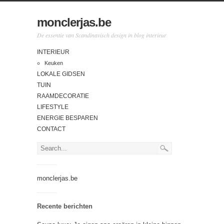
monclerjas.be
De essentie van Scandinavisch design in blog interieur
INTERIEUR
Keuken
LOKALE GIDSEN
TUIN
RAAMDECORATIE
LIFESTYLE
ENERGIE BESPAREN
CONTACT
monclerjas.be
Recente berichten