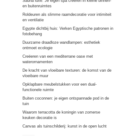
Sauna luxe: Je eigen spa creëren in kleine binnen-
en buitenruimtes
Roldeuren als slimme raamdecoratie voor intimiteit
en ventilatie
Egypte dichtbij huis: Verken Egyptische patronen in
fotobehang
Duurzame draadloze wandlampen: esthetiek
ontmoet ecologie
Creëeren van een mediterrane oase met
waterornamenten
De kracht van vloeibare texturen: de komst van de
vloeibare muur
Opklapbare meubelstukken voor een dual-
functionele ruimte
Buiten coconnen: je eigen ontspannade pod in de
tuin
Waarom terracotta de koningin van zomerse
keuken decoratie is
Canvas als tuinschilderij: kunst in de open lucht