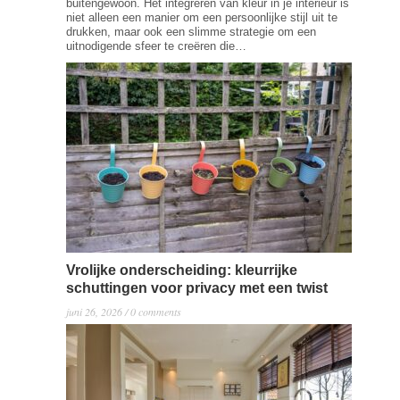
buitengewoon. Het integreren van kleur in je interieur is
niet alleen een manier om een persoonlijke stijl uit te
drukken, maar ook een slimme strategie om een
uitnodigende sfeer te creëren die…
Read more →
Vrolijke onderscheiding: kleurrijke
schuttingen voor privacy met een twist
juni 26, 2026 / 0 comments
Privacy in je eigen tuin combineren met een vleugje
speelsheid en kleur? Met vrolijke, kleurrijke
schuttingen kan dat! Deze functionele en esthetische
toevoegingen aan je tuin zorgen voor de nodige
privacy, zonder in te boeten aan stijl of persoonlijkheid.