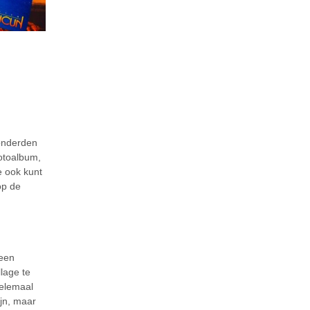
honderden
otoalbum,
e ook kunt
op de
 een
lage te
helemaal
ijn, maar