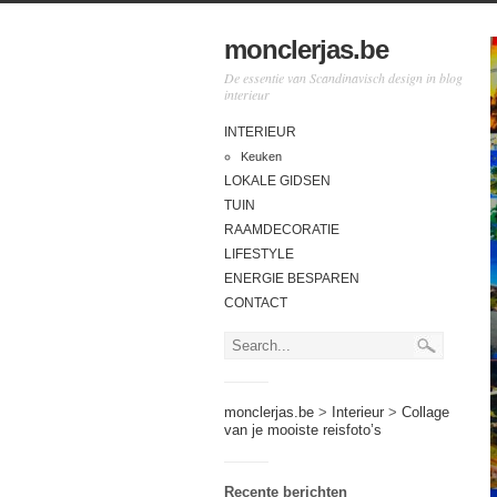
monclerjas.be
De essentie van Scandinavisch design in blog
interieur
INTERIEUR
Keuken
LOKALE GIDSEN
TUIN
RAAMDECORATIE
LIFESTYLE
ENERGIE BESPAREN
CONTACT
monclerjas.be
>
Interieur
>
Collage
van je mooiste reisfoto’s
Recente berichten