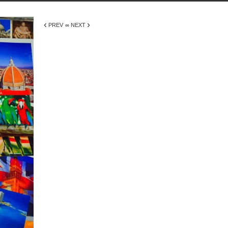
‹
›
PREV
∞ NEXT