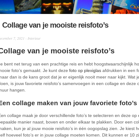
Collage van je mooiste reisfoto’s
ecember 7, 2021 -
Interieur
Collage van je mooiste reisfoto’s
Je bent net terug van een prachtige reis en hebt hoogstwaarschijnlijk 
mooie foto’s gemaakt. Je kunt deze
foto op plexiglas
afdrukken in een f
maar dan is de kans groot dat je er eigenlijk nooit meer naar kijkt. Wat j
doen, is jouw favoriete reisfoto’s samenvoegen in een collage en deze 
muur hangen.
Een collage maken van jouw favoriete foto’s
Een collage maak je door verschillende foto’s te selecteren en deze op
bepaalde manier naast, boven en onder elkaar te plakken. Door een col
maken, kun je al jouw mooie reisfoto’s in één oogopslag zien. Je kiest 
zelf hoeveel foto’s er in jouw collage moeten komen. Dit kunnen er 10 z