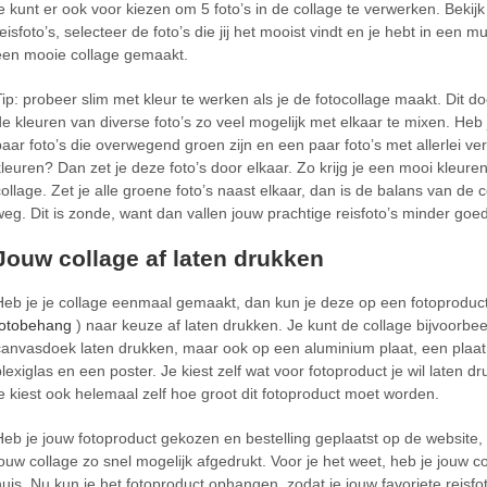
je kunt er ook voor kiezen om 5 foto’s in de collage te verwerken. Bekijk
eisfoto’s, selecteer de foto’s die jij het mooist vindt en je hebt in een m
een mooie collage gemaakt.
Tip: probeer slim met kleur te werken als je de fotocollage maakt. Dit do
de kleuren van diverse foto’s zo veel mogelijk met elkaar te mixen. Heb
paar foto’s die overwegend groen zijn en een paar foto’s met allerlei ve
kleuren? Dan zet je deze foto’s door elkaar. Zo krijg je een mooi kleurenp
collage. Zet je alle groene foto’s naast elkaar, dan is de balans van de 
weg. Dit is zonde, want dan vallen jouw prachtige reisfoto’s minder goe
Jouw collage af laten drukken
Heb je je collage eenmaal gemaakt, dan kun je deze op een fotoproduct
fotobehang
) naar keuze af laten drukken. Je kunt de collage bijvoorbe
canvasdoek laten drukken, maar ook op een aluminium plaat, een plaat
plexiglas en een poster. Je kiest zelf wat voor fotoproduct je wil laten d
je kiest ook helemaal zelf hoe groot dit fotoproduct moet worden.
Heb je jouw fotoproduct gekozen en bestelling geplaatst op de website,
jouw collage zo snel mogelijk afgedrukt. Voor je het weet, heb je jouw co
huis. Nu kun je het fotoproduct ophangen, zodat je jouw favoriete reisfo