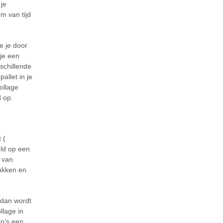
 je
um van tijd
e je door
 je een
rschillende
allet in je
collage
d op.
 (
eld op een
 van
rukken en
 dan wordt
llage in
to’s een