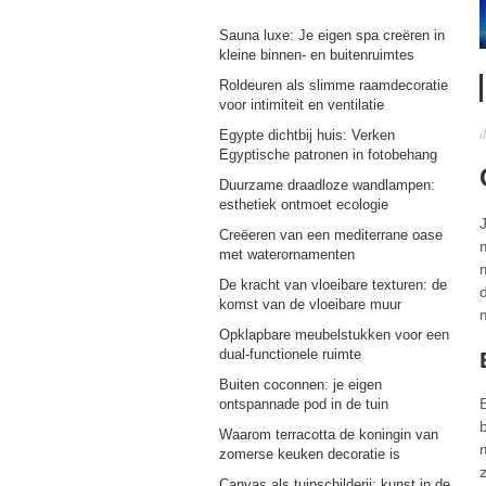
Sauna luxe: Je eigen spa creëren in
kleine binnen- en buitenruimtes
Roldeuren als slimme raamdecoratie
voor intimiteit en ventilatie
d
Egypte dichtbij huis: Verken
Egyptische patronen in fotobehang
Duurzame draadloze wandlampen:
esthetiek ontmoet ecologie
Creëeren van een mediterrane oase
met waterornamenten
De kracht van vloeibare texturen: de
komst van de vloeibare muur
Opklapbare meubelstukken voor een
dual-functionele ruimte
Buiten coconnen: je eigen
ontspannade pod in de tuin
Waarom terracotta de koningin van
zomerse keuken decoratie is
Canvas als tuinschilderij: kunst in de