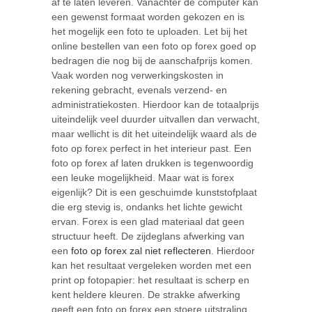
af te laten leveren. Vanachter de computer kan
een gewenst formaat worden gekozen en is
het mogelijk een foto te uploaden. Let bij het
online bestellen van een foto op forex goed op
bedragen die nog bij de aanschafprijs komen.
Vaak worden nog verwerkingskosten in
rekening gebracht, evenals verzend- en
administratiekosten. Hierdoor kan de totaalprijs
uiteindelijk veel duurder uitvallen dan verwacht,
maar wellicht is dit het uiteindelijk waard als de
foto op forex perfect in het interieur past. Een
foto op forex af laten drukken is tegenwoordig
een leuke mogelijkheid. Maar wat is forex
eigenlijk? Dit is een geschuimde kunststofplaat
die erg stevig is, ondanks het lichte gewicht
ervan. Forex is een glad materiaal dat geen
structuur heeft. De zijdeglans afwerking van
een
foto op forex zal niet reflecteren
. Hierdoor
kan het resultaat vergeleken worden met een
print op fotopapier: het resultaat is scherp en
kent heldere kleuren. De strakke afwerking
geeft een foto op forex een stoere uitstraling,