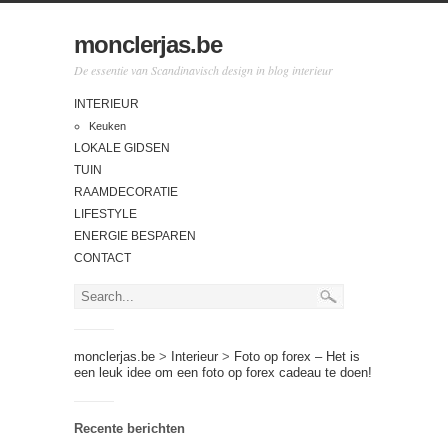
monclerjas.be
De essentie van Scandinavisch design in blog interieur
INTERIEUR
Keuken
LOKALE GIDSEN
TUIN
RAAMDECORATIE
LIFESTYLE
ENERGIE BESPAREN
CONTACT
monclerjas.be
>
Interieur
>
Foto op forex – Het is
een leuk idee om een foto op forex cadeau te doen!
Recente berichten