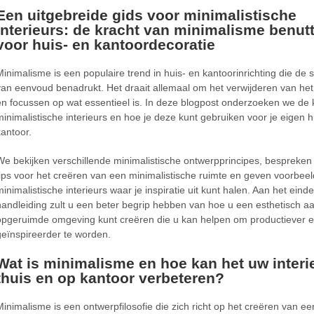
Een uitgebreide gids voor minimalistische
interieurs: de kracht van minimalisme benut
voor huis- en kantoordecoratie
Minimalisme is een populaire trend in huis- en kantoorinrichting die de
van eenvoud benadrukt. Het draait allemaal om het verwijderen van he
en focussen op wat essentieel is. In deze blogpost onderzoeken we de 
minimalistische interieurs en hoe je deze kunt gebruiken voor je eigen h
kantoor.
We bekijken verschillende minimalistische ontwerpprincipes, bespreken
tips voor het creëren van een minimalistische ruimte en geven voorbee
minimalistische interieurs waar je inspiratie uit kunt halen. Aan het ein
handleiding zult u een beter begrip hebben van hoe u een esthetisch 
opgeruimde omgeving kunt creëren die u kan helpen om productiever 
geïnspireerder te worden.
Wat is minimalisme en hoe kan het uw
interi
thuis en op kantoor verbeteren?
Minimalisme is een ontwerpfilosofie die zich richt op het creëren van ee