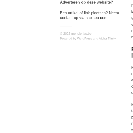
Adverteren op deze website?
Een artikel of link plaatsen? Neem
contact op via
napiseo.com
.
© 2026 monclerjas.be
Powered by
WordPress
and
Alpha Trinity