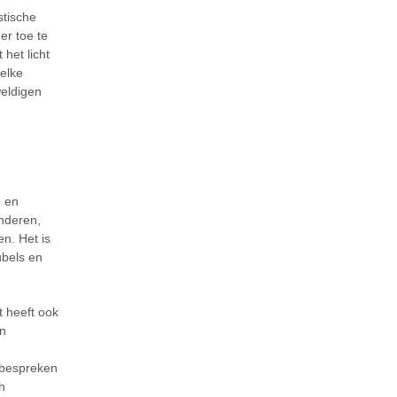
stische
er toe te
 het licht
 elke
weldigen
e en
nderen,
n. Het is
ubels en
t heeft ook
en
u
 bespreken
h