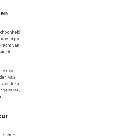
ten
 schoonheid
t onnodige
kracht van
uis of
 enkele
lden van
de van deze
aangename,
en
eur
n ruimte