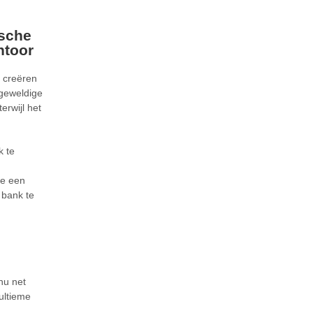
ische
ntoor
t creëren
geweldige
erwijl het
k te
je een
 bank te
nu net
ultieme