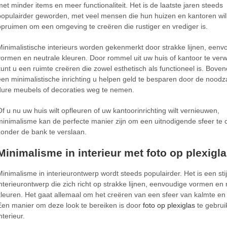
met minder items en meer functionaliteit. Het is de laatste jaren steeds
populairder geworden, met veel mensen die hun huizen en kantoren wil
opruimen om een omgeving te creëren die rustiger en vrediger is.
Minimalistische interieurs worden gekenmerkt door strakke lijnen, eenv
vormen en neutrale kleuren. Door rommel uit uw huis of kantoor te verw
kunt u een ruimte creëren die zowel esthetisch als functioneel is. Bove
een minimalistische inrichting u helpen geld te besparen door de nood
dure meubels of decoraties weg te nemen.
Of u nu uw huis wilt opfleuren of uw kantoorinrichting wilt vernieuwen,
minimalisme kan de perfecte manier zijn om een uitnodigende sfeer te 
zonder de bank te verslaan.
Minimalisme in interieur met foto op plexigl
Minimalisme in interieurontwerp wordt steeds populairder. Het is een stij
interieurontwerp die zich richt op strakke lijnen, eenvoudige vormen en 
kleuren. Het gaat allemaal om het creëren van een sfeer van kalmte en s
Een manier om deze look te bereiken is door
foto op plexiglas
te gebruik
nterieur.