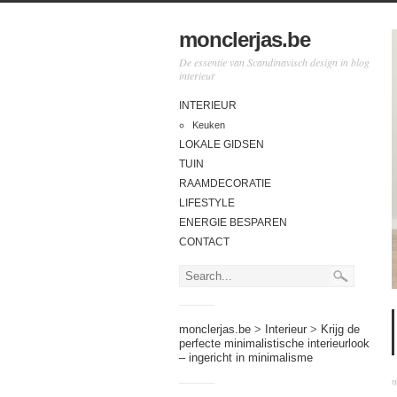
monclerjas.be
De essentie van Scandinavisch design in blog
interieur
INTERIEUR
Keuken
LOKALE GIDSEN
TUIN
RAAMDECORATIE
LIFESTYLE
ENERGIE BESPAREN
CONTACT
monclerjas.be
>
Interieur
>
Krijg de
perfecte minimalistische interieurlook
– ingericht in minimalisme
m