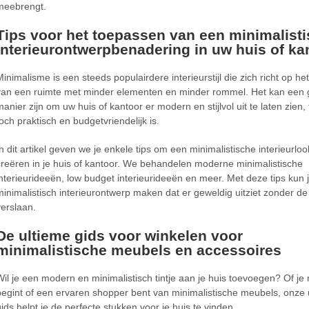
meebrengt.
Tips voor het toepassen van een minimalist
interieurontwerpbenadering in uw huis of ka
Minimalisme is een steeds populairdere interieurstijl die zich richt op he
van een ruimte met minder elementen en minder rommel. Het kan een 
anier zijn om uw huis of kantoor er modern en stijlvol uit te laten zien, t
toch praktisch en budgetvriendelijk is.
In dit artikel geven we je enkele tips om een minimalistische interieurloo
creëren in je huis of kantoor. We behandelen moderne minimalistische
interieurideeën, low budget interieurideeën en meer. Met deze tips kun 
minimalistisch interieurontwerp maken dat er geweldig uitziet zonder de
verslaan.
De ultieme gids voor winkelen voor
minimalistische meubels en accessoires
Wil je een modern en minimalistisch tintje aan je huis toevoegen? Of je 
begint of een ervaren shopper bent van minimalistische meubels, onze 
gids helpt je de perfecte stukken voor je huis te vinden.