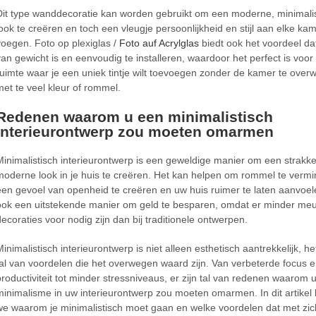
Dit type wanddecoratie kan worden gebruikt om een moderne, minimali
look te creëren en toch een vleugje persoonlijkheid en stijl aan elke kam
voegen. Foto op plexiglas /
Foto auf Acrylglas
biedt ook het voordeel dat
van gewicht is en eenvoudig te installeren, waardoor het perfect is voor
ruimte waar je een uniek tintje wilt toevoegen zonder de kamer te over
met te veel kleur of rommel.
Redenen waarom u een minimalistisch
interieurontwerp zou moeten omarmen
Minimalistisch interieurontwerp is een geweldige manier om een strakk
moderne look in je huis te creëren. Het kan helpen om rommel te vermi
een gevoel van openheid te creëren en uw huis ruimer te laten aanvoele
ook een uitstekende manier om geld te besparen, omdat er minder me
decoraties voor nodig zijn dan bij traditionele ontwerpen.
Minimalistisch interieurontwerp is niet alleen esthetisch aantrekkelijk, he
tal van voordelen die het overwegen waard zijn. Van verbeterde focus 
productiviteit tot minder stressniveaus, er zijn tal van redenen waarom 
minimalisme in uw interieurontwerp zou moeten omarmen. In dit artikel
we waarom je minimalistisch moet gaan en welke voordelen dat met zic