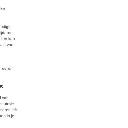
len
oudige
ijderen,
ndien kan
zaak van
creëren
as
l van
neutrale
ereniteit.
en in je