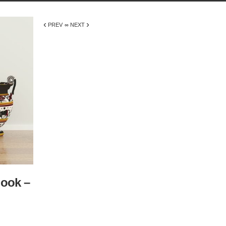
‹
›
PREV
∞ NEXT
look –