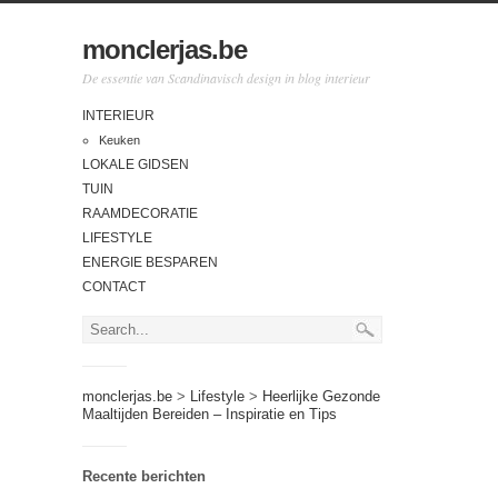
monclerjas.be
De essentie van Scandinavisch design in blog interieur
INTERIEUR
Keuken
LOKALE GIDSEN
TUIN
RAAMDECORATIE
LIFESTYLE
ENERGIE BESPAREN
CONTACT
monclerjas.be
>
Lifestyle
>
Heerlijke Gezonde
Maaltijden Bereiden – Inspiratie en Tips
Recente berichten