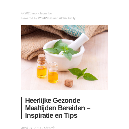
© 2026 monclerjas.be
Powered by
WordPress
and
Alpha Trinity
Heerlijke Gezonde
Maaltijden Bereiden –
Inspiratie en Tips
april 24, 2023 -
Lifestyle