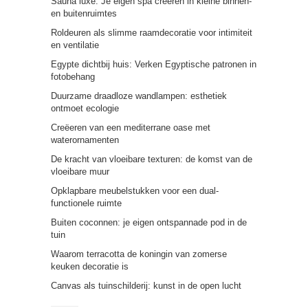
Sauna luxe: Je eigen spa creëren in kleine binnen-
en buitenruimtes
Roldeuren als slimme raamdecoratie voor intimiteit
en ventilatie
Egypte dichtbij huis: Verken Egyptische patronen in
fotobehang
Duurzame draadloze wandlampen: esthetiek
ontmoet ecologie
Creëeren van een mediterrane oase met
waterornamenten
De kracht van vloeibare texturen: de komst van de
vloeibare muur
Opklapbare meubelstukken voor een dual-
functionele ruimte
Buiten coconnen: je eigen ontspannade pod in de
tuin
Waarom terracotta de koningin van zomerse
keuken decoratie is
Canvas als tuinschilderij: kunst in de open lucht