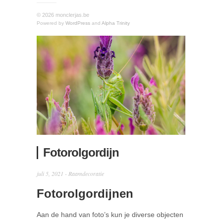
© 2026 monclerjas.be
Powered by
WordPress
and
Alpha Trinity
Fotorolgordijn
juli 5, 2021 -
Raamdecoratie
Fotorolgordijnen
Aan de hand van foto’s kun je diverse objecten