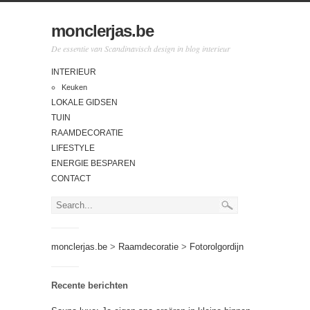
monclerjas.be
De essentie van Scandinavisch design in blog interieur
INTERIEUR
Keuken
LOKALE GIDSEN
TUIN
RAAMDECORATIE
LIFESTYLE
ENERGIE BESPAREN
CONTACT
monclerjas.be
>
Raamdecoratie
>
Fotorolgordijn
Recente berichten