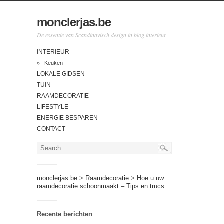
monclerjas.be
De essentie van Scandinavisch design in blog interieur
INTERIEUR
Keuken
LOKALE GIDSEN
TUIN
RAAMDECORATIE
LIFESTYLE
ENERGIE BESPAREN
CONTACT
monclerjas.be
>
Raamdecoratie
>
Hoe u uw
raamdecoratie schoonmaakt – Tips en trucs
Recente berichten