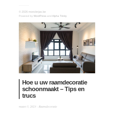
© 2026 monclerjas.be
Powered by
WordPress
and
Alpha Trinity
Hoe u uw raamdecoratie
schoonmaakt – Tips en
trucs
maart 5, 2023 -
Raamdecoratie