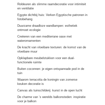
Roldeuren als slimme raamdecoratie voor intimiteit
en ventilatie
Egypte dichtbij huis: Verken Egyptische patronen in
fotobehang
Duurzame draadloze wandlampen: esthetiek
ontmoet ecologie
Creëeren van een mediterrane oase met
waterornamenten
De kracht van vloeibare texturen: de komst van de
vloeibare muur
Opklapbare meubelstukken voor een dual-
functionele ruimte
Buiten coconnen: je eigen ontspannade pod in de
tuin
Waarom terracotta de koningin van zomerse
keuken decoratie is
Canvas als tuinschilderij: kunst in de open lucht
De charme van ’s werelds balkonsteden: inspiratie
voor je balkon