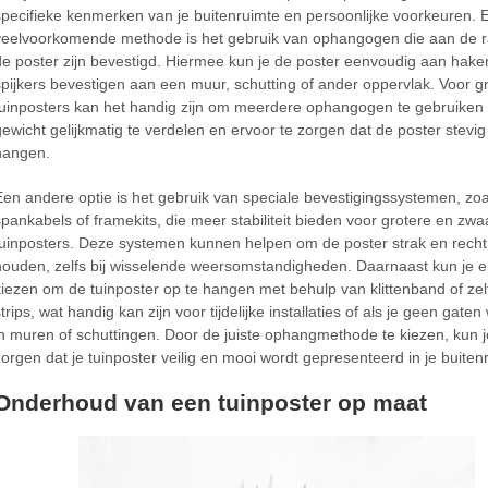
specifieke kenmerken van je buitenruimte en persoonlijke voorkeuren. 
veelvoorkomende methode is het gebruik van ophangogen die aan de 
de poster zijn bevestigd. Hiermee kun je de poster eenvoudig aan hake
spijkers bevestigen aan een muur, schutting of ander oppervlak. Voor g
tuinposters kan het handig zijn om meerdere ophangogen te gebruiken
gewicht gelijkmatig te verdelen en ervoor te zorgen dat de poster stevig b
hangen.
Een andere optie is het gebruik van speciale bevestigingssystemen, zoa
spankabels of framekits, die meer stabiliteit bieden voor grotere en zw
tuinposters. Deze systemen kunnen helpen om de poster strak en recht
houden, zelfs bij wisselende weersomstandigheden. Daarnaast kun je e
kiezen om de tuinposter op te hangen met behulp van klittenband of ze
trips, wat handig kan zijn voor tijdelijke installaties of als je geen gaten
in muren of schuttingen. Door de juiste ophangmethode te kiezen, kun j
zorgen dat je tuinposter veilig en mooi wordt gepresenteerd in je buiten
Onderhoud van een tuinposter op maat