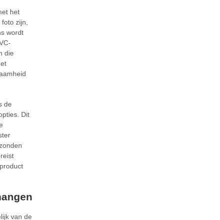
et het
foto zijn,
ns wordt
PVC-
n die
het
zaamheid
s de
pties. Dit
e
ster
rzonden
reist
dproduct
 hangen
lijk van de