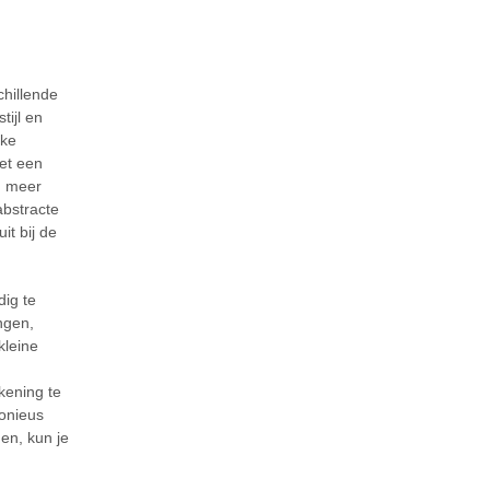
chillende
tijl en
jke
met een
n meer
abstracte
it bij de
dig te
ngen,
kleine
kening te
monieus
en, kun je