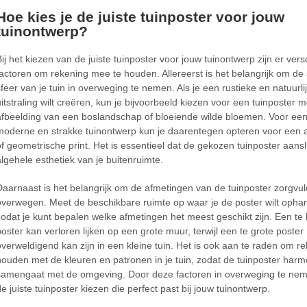
Hoe kies je de juiste tuinposter voor jouw
tuinontwerp?
Bij het kiezen van de juiste tuinposter voor jouw tuinontwerp zijn er vers
factoren om rekening mee te houden. Allereerst is het belangrijk om de s
sfeer van je tuin in overweging te nemen. Als je een rustieke en natuurli
uitstraling wilt creëren, kun je bijvoorbeeld kiezen voor een tuinposter 
afbeelding van een boslandschap of bloeiende wilde bloemen. Voor ee
moderne en strakke tuinontwerp kun je daarentegen opteren voor een 
of geometrische print. Het is essentieel dat de gekozen tuinposter aanslu
algehele esthetiek van je buitenruimte.
Daarnaast is het belangrijk om de afmetingen van de tuinposter zorgvul
overwegen. Meet de beschikbare ruimte op waar je de poster wilt opha
zodat je kunt bepalen welke afmetingen het meest geschikt zijn. Een te 
poster kan verloren lijken op een grote muur, terwijl een te grote poster
overweldigend kan zijn in een kleine tuin. Het is ook aan te raden om re
houden met de kleuren en patronen in je tuin, zodat de tuinposter har
samengaat met de omgeving. Door deze factoren in overweging te nem
de juiste tuinposter kiezen die perfect past bij jouw tuinontwerp.