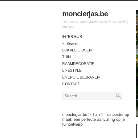
monclerjas.be
De essentie van Scandinavisch design in blog
interieur
INTERIEUR
Keuken
LOKALE GIDSEN
TUIN
RAAMDECORATIE
LIFESTYLE
ENERGIE BESPAREN
CONTACT
monclerjas.be
>
Tuin
>
Tuinposter op
maat: een perfecte aanvulling op je
tuinontwerp