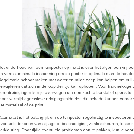
Het onderhoud van een tuinposter op maat is over het algemeen vrij e
en vereist minimale inspanning om de poster in optimale staat te houde
Regelmatig schoonmaken met water en milde zeep kan helpen om vuil e
verwijderen dat zich in de loop der tijd kan ophopen. Voor hardnekkige 
verontreinigingen kun je overwegen om een zachte borstel of spons te 
maar vermijd agressieve reinigingsmiddelen die schade kunnen veroor
et materiaal of de print.
Daarnaast is het belangrijk om de tuinposter regelmatig te inspecteren 
eventuele tekenen van slijtage of beschadiging, zoals scheuren, losse 
verkleuring. Door tijdig eventuele problemen aan te pakken, kun je vo