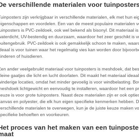
De verschillende materialen voor tuinposter
Tuinposters zijn verkrijgbaar in verschillende materialen, elk met hun e
eigenschappen en voordelen. Een van de meest populaire materialen v
tuinposters is PVC-zeildoek, ook wel bekend als bisonyl. Dit materiaal is
waterdicht, UV-bestendig en duurzaam, waardoor het zeer geschikt is v
buitengebruik. PVC-zeildoek is ook gemakkelijk schoon te maken, waar
ideaal is voor tuinen waar het regelmatig vies kan worden door bijvoorb
kinderen of huisdieren.
Een ander veelgebruikt materiaal voor tuinposters is meshdoek, dat best
kleine gaatjes die licht en lucht doorlaten. Dit maakt het materiaal ideaa
winderige locaties, omdat het minder gevoelig is voor windbelasting. Bo
meshdoek lichtgewicht en eenvoudig te installeren, waardoor het een p
keuze is voor grote tuinposters. Naast deze materialen zijn er ook optie
canvas en polyester, die elk hun eigen specifieke kenmerken hebben. 
verschillende materialen te overwegen, kun je de juiste keuze maken v
specifieke behoeften en voorkeuren.
Het proces van het maken van een tuinposte
maat