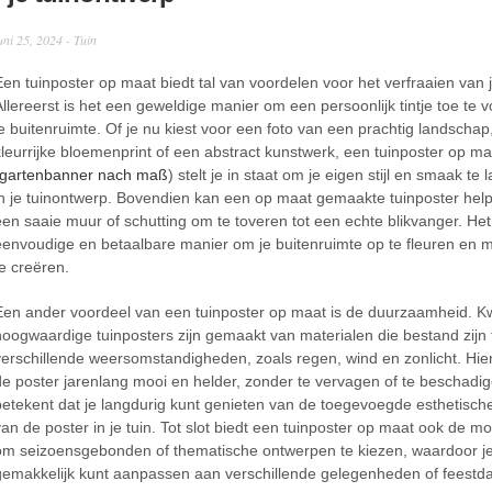
uni 25, 2024 -
Tuin
Een tuinposter op maat biedt tal van voordelen voor het verfraaien van j
Allereerst is het een geweldige manier om een persoonlijk tintje toe te
je buitenruimte. Of je nu kiest voor een foto van een prachtig landschap
kleurrijke bloemenprint of een abstract kunstwerk, een tuinposter op ma
gartenbanner nach maß
) stelt je in staat om je eigen stijl en smaak te 
in je tuinontwerp. Bovendien kan een op maat gemaakte tuinposter he
een saaie muur of schutting om te toveren tot een echte blikvanger. Het
eenvoudige en betaalbare manier om je buitenruimte op te fleuren en m
te creëren.
Een ander voordeel van een tuinposter op maat is de duurzaamheid. Kwa
hoogwaardige tuinposters zijn gemaakt van materialen die bestand zijn
verschillende weersomstandigheden, zoals regen, wind en zonlicht. Hierd
de poster jarenlang mooi en helder, zonder te vervagen of te beschadig
betekent dat je langdurig kunt genieten van de toegevoegde esthetisc
van de poster in je tuin. Tot slot biedt een tuinposter op maat ook de mo
om seizoensgebonden of thematische ontwerpen te kiezen, waardoor je 
gemakkelijk kunt aanpassen aan verschillende gelegenheden of feestd