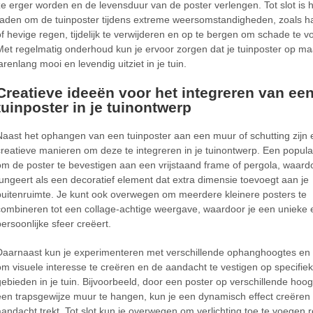
ze erger worden en de levensduur van de poster verlengen. Tot slot is h
raden om de tuinposter tijdens extreme weersomstandigheden, zoals h
of hevige regen, tijdelijk te verwijderen en op te bergen om schade te 
Met regelmatig onderhoud kun je ervoor zorgen dat je tuinposter op ma
arenlang mooi en levendig uitziet in je tuin.
Creatieve ideeën voor het integreren van ee
tuinposter in je tuinontwerp
Naast het ophangen van een tuinposter aan een muur of schutting zijn e
creatieve manieren om deze te integreren in je tuinontwerp. Een populai
om de poster te bevestigen aan een vrijstaand frame of pergola, waard
fungeert als een decoratief element dat extra dimensie toevoegt aan je
buitenruimte. Je kunt ook overwegen om meerdere kleinere posters te
combineren tot een collage-achtige weergave, waardoor je een unieke 
persoonlijke sfeer creëert.
Daarnaast kun je experimenteren met verschillende ophanghoogtes en 
om visuele interesse te creëren en de aandacht te vestigen op specifie
gebieden in je tuin. Bijvoorbeeld, door een poster op verschillende hoo
een trapsgewijze muur te hangen, kun je een dynamisch effect creëren
aandacht trekt. Tot slot kun je overwegen om verlichting toe te voegen