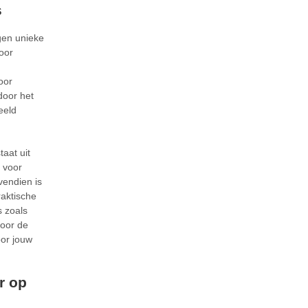
s
igen unieke
oor
oor
door het
eeld
aat uit
l voor
vendien is
raktische
s zoals
Door de
oor jouw
r op