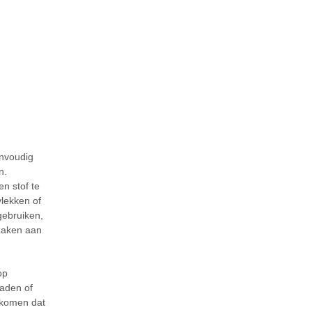
envoudig
n.
n stof te
vlekken of
gebruiken,
zaken aan
op
naden of
orkomen dat