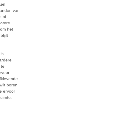
Een
randen van
n of
rotere
 om het
lijft
ls
aardere
 te
rvoor
lfklevende
 wilt boren
e ervoor
ruimte.