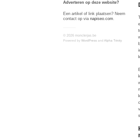
Adverteren op deze website?
Een artikel of link plaatsen? Neem
contact op via
napiseo.com
.
© 2026 monclerjas.be
Powered by
WordPress
and
Alpha Trinity