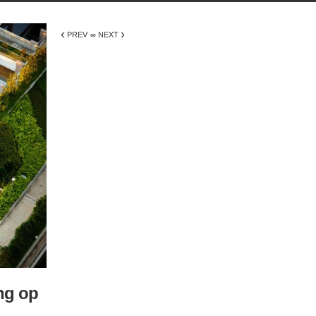
‹
›
PREV
∞ NEXT
ing op