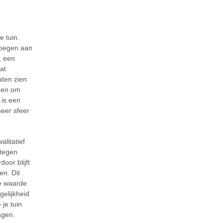
e tuin.
 voegen aan
, een
at
laten zien
lpen om
 is een
eer sfeer
litatief
 tegen
oor blijft
en. Dit
he waarde
gelijkheid
je tuin
agen.