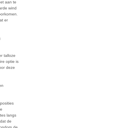
et aan te
arde wind
voorkomen.
at er
n
r talloze
re optie is
oor deze
en
posities
ke
gtes langs
 dat de
 rondom de