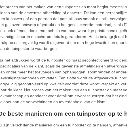
Het proces van het maken van een tuinposter op maat begint meestal m
kiezen van de gewenste afbeelding of ontwerp. Dit kan een persoonlijke 
een kunstwerk of een patroon dat past bij jouw smaak en stijl. Vervolge
het gekozen ontwerp afgedrukt op het geselecteerde materiaal, zoals 
zeildoek of meshdoek, met behulp van hoogwaardige printtechnologieë
levendige kleuren en scherpe details garanderen. Het is belangrijk dat 
drukproces zorgvuldig wordt uitgevoerd om een hoge kwaliteit en duur
van de tuinposter te waarborgen.
Na het afdrukken wordt de tuinposter op maat geconfectioneerd volgen
specificaties van de klant, zoals de gewenste afmetingen en afwerkingso
kan onder meer het toevoegen van ophangogen, zoomranden of ander
bevestigingsmethoden omvatten. Ten slotte wordt de afgewerkte tuinpo
zorgvuldig gecontroleerd op kwaliteit voordat deze wordt verpakt en ve
naar de klant. Het proces van het maken van een tuinposter op maat ve
vakmanschap en aandacht voor detail om ervoor te zorgen dat het ein
voldoet aan de verwachtingen en tevredenheid van de klant.
De beste manieren om een tuinposter op te
Er zijn verschillende manieren om een tuinposter op te hangen, afhanke