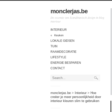
monclerjas.be
De essentie van Scandinavisch design in blog
interieur
INTERIEUR
Keuken
LOKALE GIDSEN
TUIN
RAAMDECORATIE
LIFESTYLE
ENERGIE BESPAREN
CONTACT
monclerjas.be
>
Interieur
>
Hoe
creëer je meer persoonlijkheid door
interieur kleuren slim te gebruiken