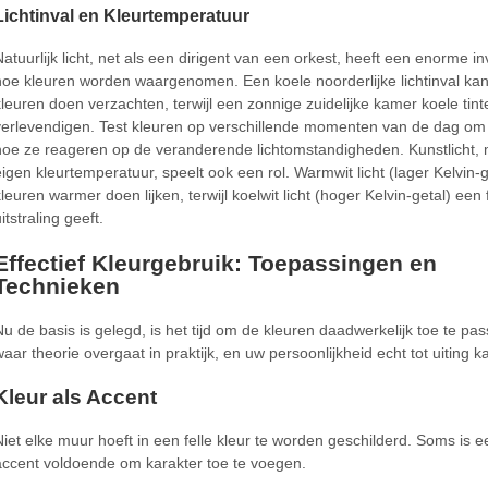
Lichtinval en Kleurtemperatuur
Natuurlijk licht, net als een dirigent van een orkest, heeft een enorme i
hoe kleuren worden waargenomen. Een koele noorderlijke lichtinval k
kleuren doen verzachten, terwijl een zonnige zuidelijke kamer koele tin
verlevendigen. Test kleuren op verschillende momenten van de dag om 
hoe ze reageren op de veranderende lichtomstandigheden. Kunstlicht, m
eigen kleurtemperatuur, speelt ook een rol. Warmwit licht (lager Kelvin-
kleuren warmer doen lijken, terwijl koelwit licht (hoger Kelvin-getal) een 
itstraling geeft.
Effectief Kleurgebruik: Toepassingen en
Technieken
Nu de basis is gelegd, is het tijd om de kleuren daadwerkelijk toe te pass
waar theorie overgaat in praktijk, en uw persoonlijkheid echt tot uiting 
Kleur als Accent
Niet elke muur hoeft in een felle kleur te worden geschilderd. Soms is e
accent voldoende om karakter toe te voegen.