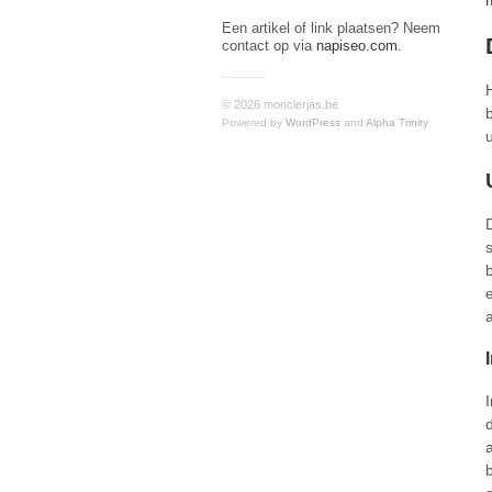
Een artikel of link plaatsen? Neem
contact op via
napiseo.com
.
© 2026 monclerjas.be
Powered by
WordPress
and
Alpha Trinity