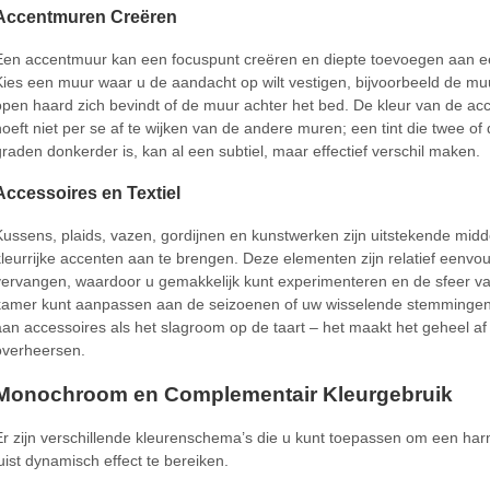
Accentmuren Creëren
Een accentmuur kan een focuspunt creëren en diepte toevoegen aan e
Kies een muur waar u de aandacht op wilt vestigen, bijvoorbeeld de m
open haard zich bevindt of de muur achter het bed. De kleur van de a
hoeft niet per se af te wijken van de andere muren; een tint die twee of 
graden donkerder is, kan al een subtiel, maar effectief verschil maken.
Accessoires en Textiel
Kussens, plaids, vazen, gordijnen en kunstwerken zijn uitstekende mid
kleurrijke accenten aan te brengen. Deze elementen zijn relatief eenvou
vervangen, waardoor u gemakkelijk kunt experimenteren en de sfeer v
kamer kunt aanpassen aan de seizoenen of uw wisselende stemminge
aan accessoires als het slagroom op de taart – het maakt het geheel af
overheersen.
Monochroom en Complementair Kleurgebruik
Er zijn verschillende kleurenschema’s die u kunt toepassen om een ha
juist dynamisch effect te bereiken.