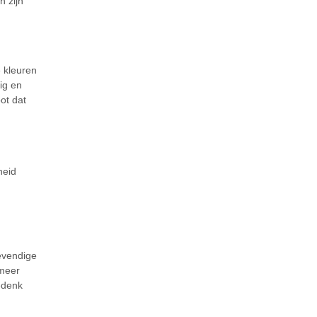
n zijn
 kleuren
ig en
ot dat
heid
evendige
 meer
Bedenk