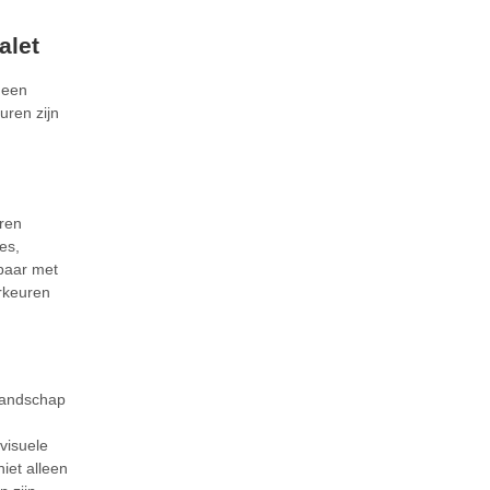
alet
 een
uren zijn
uren
es,
kbaar met
rkeuren
 landschap
visuele
iet alleen