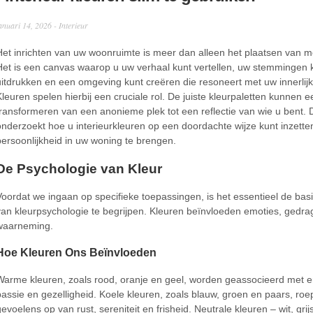
anuari 14, 2026 -
Interieur
Het inrichten van uw woonruimte is meer dan alleen het plaatsen van m
Het is een canvas waarop u uw verhaal kunt vertellen, uw stemmingen 
uitdrukken en een omgeving kunt creëren die resoneert met uw innerlijke
Kleuren spelen hierbij een cruciale rol. De juiste kleurpaletten kunnen 
transformeren van een anonieme plek tot een reflectie van wie u bent. Di
onderzoekt hoe u interieurkleuren op een doordachte wijze kunt inzett
persoonlijkheid in uw woning te brengen.
De Psychologie van Kleur
Voordat we ingaan op specifieke toepassingen, is het essentieel de bas
van kleurpsychologie te begrijpen. Kleuren beïnvloeden emoties, gedra
waarneming.
Hoe Kleuren Ons Beïnvloeden
Warme kleuren, zoals rood, oranje en geel, worden geassocieerd met e
passie en gezelligheid. Koele kleuren, zoals blauw, groen en paars, ro
gevoelens op van rust, sereniteit en frisheid. Neutrale kleuren – wit, grij