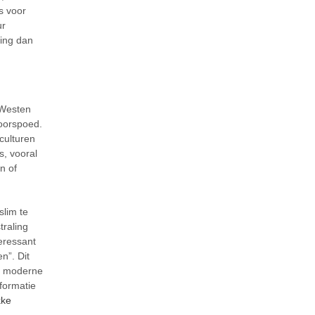
s voor
ur
king dan
 Westen
voorspoed.
culturen
s, vooral
n of
slim te
traling
eressant
n”. Dit
et moderne
formatie
kke