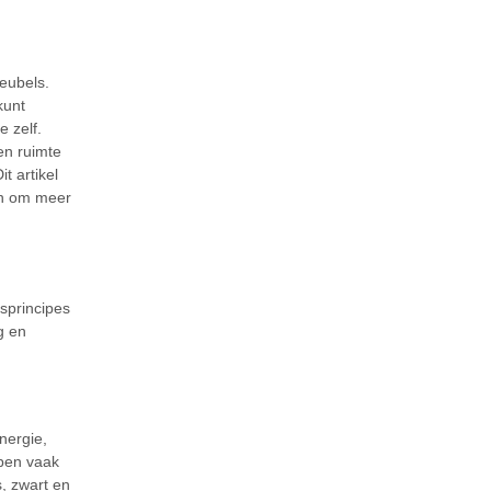
eubels.
kunt
 zelf.
een ruimte
t artikel
en om meer
isprincipes
g en
nergie,
epen vaak
s, zwart en