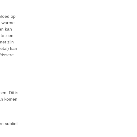
nvloed op
an warme
ten kan
te zien
et zijn
getal) kan
frissere
en. Dit is
kan komen.
en subtiel