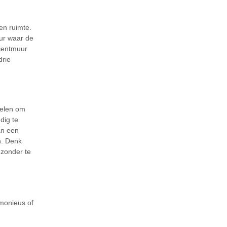
en ruimte.
uur waar de
ccentmuur
drie
delen om
dig te
an een
n. Denk
 zonder te
rmonieus of