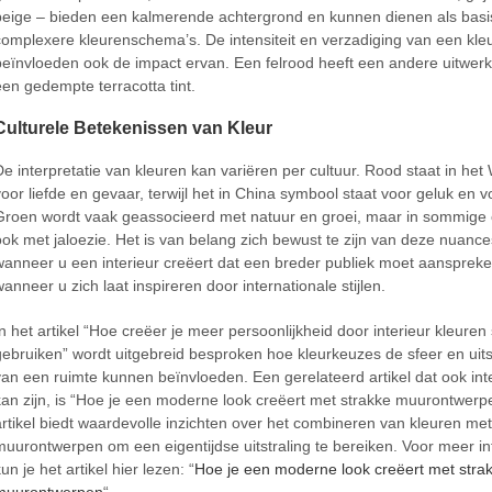
beige – bieden een kalmerende achtergrond en kunnen dienen als basi
complexere kleurenschema’s. De intensiteit en verzadiging van een kle
beïnvloeden ook de impact ervan. Een felrood heeft een andere uitwer
een gedempte terracotta tint.
Culturele Betekenissen van Kleur
De interpretatie van kleuren kan variëren per cultuur. Rood staat in het
voor liefde en gevaar, terwijl het in China symbool staat voor geluk en 
Groen wordt vaak geassocieerd met natuur en groei, maar in sommige 
ook met jaloezie. Het is van belang zich bewust te zijn van deze nuance
wanneer u een interieur creëert dat een breder publiek moet aanspreke
wanneer u zich laat inspireren door internationale stijlen.
In het artikel “Hoe creëer je meer persoonlijkheid door interieur kleuren 
gebruiken” wordt uitgebreid besproken hoe kleurkeuzes de sfeer en uits
van een ruimte kunnen beïnvloeden. Een gerelateerd artikel dat ook int
kan zijn, is “Hoe je een moderne look creëert met strakke muurontwerpe
artikel biedt waardevolle inzichten over het combineren van kleuren m
muurontwerpen om een eigentijdse uitstraling te bereiken. Voor meer in
un je het artikel hier lezen: “
Hoe je een moderne look creëert met stra
muurontwerpen
“.