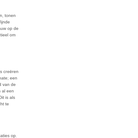
n, tonen
fijnde
lauw op de
ntieel om
es creëren
mate; een
d van de
 al een
t is als
ht te
iaties op.