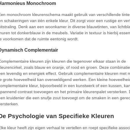
Harmonieus Monochroom
Een monochroom kleurenschema maakt gebruik van verschillende tinte
en schakeringen van één enkele kleur. Dit zorgt voor een rustige en ver
uitstraling. Denk aan een woonkamer in diverse blauwtinten, van lichtb
muren tot donkerblauw in de meubels. Variatie in textuur is hierbij esse
te voorkomen dat de ruimte eentonig wordt.
Dynamisch Complementair
Complementaire kleuren zijn kleuren die tegenover elkaar staan in de
kleurencirkel, zoals blauw en oranje, of rood en groen. Deze combinati
een levendig en energiek effect. Gebruik complementaire kleuren met 
te grote hoeveelheid kan overweldigend werken. Een kleine hoeveelhei
complementaire kleur, bijvoorbeeld in een kunstwerk of een kussen, kan
spannend contrast toevoegen en het primaire kleurenpalet versterken. Di
een kruidenier die een snufje zout toevoegt om de smaken in een gerec
versterken.
De Psychologie van Specifieke Kleuren
Elke kleur heeft zijn eigen verhaal te vertellen en roept specifieke assoc