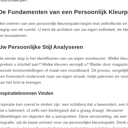
De Fundamenten van een Persoonlijk Kleurp
Het creëren van een persoonlijk kleurenpalet begint met zelfreflectie en
begrip van de ruimte. U bent de architect van uw eigen esthetiek; de kle
uw bouwstenen.
Uw Persoonlijke Stijl Analyseren
De eerste stap is het identificeren van uw eigen voorkeuren. Welke kle
spreken u intuïtief aan? Welke kleuren vermijdt u? Blader door magazin
bezoek tentoonstellingen of maak een moodboard. Dit proces, vergelij
een forensisch onderzoek naar uw eigen smaak, helpt patronen en voo
aan het licht te brengen.
Inspiratiebronnen Vinden
Inspiratie kan overal te vinden zijn: een schilderij dat u bewondert, een
dat u kalmeert, of zelfs een kledingstuk dat u graag draagt. Verzamel
afbeeldingen en objecten die u aanspreken. Deze verzameling, als een 
biografie, zal de basis vormen voor uw persoonlijke kleurenpalet. Denk n