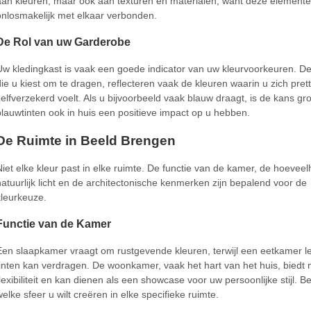
aan kleuren, maar ook aan texturen en materialen, want deze elemente
onlosmakelijk met elkaar verbonden.
De Rol van uw Garderobe
Uw kledingkast is vaak een goede indicator van uw kleurvoorkeuren. De
die u kiest om te dragen, reflecteren vaak de kleuren waarin u zich prett
zelfverzekerd voelt. Als u bijvoorbeeld vaak blauw draagt, is de kans gro
blauwtinten ook in huis een positieve impact op u hebben.
De Ruimte in Beeld Brengen
Niet elke kleur past in elke ruimte. De functie van de kamer, de hoeveel
natuurlijk licht en de architectonische kenmerken zijn bepalend voor de
kleurkeuze.
Functie van de Kamer
Een slaapkamer vraagt om rustgevende kleuren, terwijl een eetkamer l
tinten kan verdragen. De woonkamer, vaak het hart van het huis, biedt
flexibiliteit en kan dienen als een showcase voor uw persoonlijke stijl. 
welke sfeer u wilt creëren in elke specifieke ruimte.