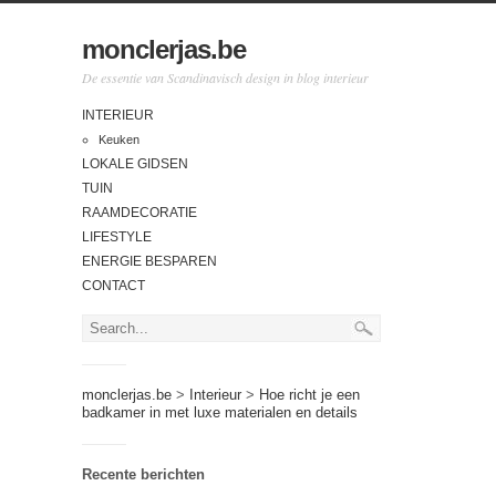
monclerjas.be
De essentie van Scandinavisch design in blog interieur
INTERIEUR
Keuken
LOKALE GIDSEN
TUIN
RAAMDECORATIE
LIFESTYLE
ENERGIE BESPAREN
CONTACT
monclerjas.be
>
Interieur
>
Hoe richt je een
badkamer in met luxe materialen en details
Recente berichten