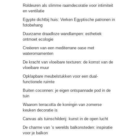
Roldeuren als slimme raamdecoratie voor intimiteit
en ventilatie
Egypte dichtbij huis: Verken Egyptische patronen in
fotobehang
Duurzame draadloze wandlampen: esthetiek
ontmoet ecologie
Creëeren van een mediterrane oase met
waterornamenten
De kracht van vloeibare texturen: de komst van de
vloeibare muur
Opklapbare meubelstukken voor een dual-
functionele ruimte
Buiten coconnen: je eigen ontspannade pod in de
tuin
Waarom terracotta de koningin van zomerse
keuken decoratie is
Canvas als tuinschilderij: kunst in de open lucht
De charme van ’s werelds balkonsteden: inspiratie
voor je balkon