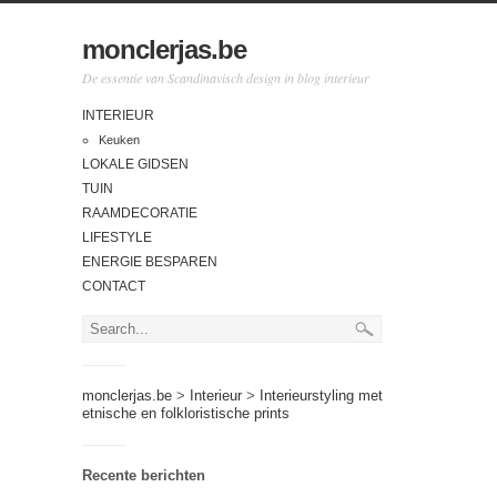
monclerjas.be
De essentie van Scandinavisch design in blog interieur
INTERIEUR
Keuken
LOKALE GIDSEN
TUIN
RAAMDECORATIE
LIFESTYLE
ENERGIE BESPAREN
CONTACT
monclerjas.be
>
Interieur
>
Interieurstyling met
etnische en folkloristische prints
Recente berichten